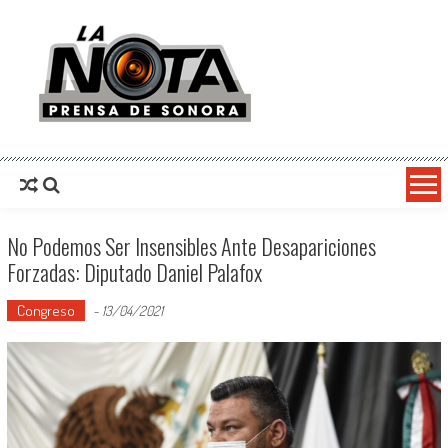
La Nota Prensa De Sonora
Noticias del día
No Podemos Ser Insensibles Ante Desapariciones
Forzadas: Diputado Daniel Palafox
Congreso
-
13/04/2021