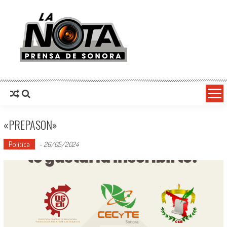
La Nota Prensa De Sonora
Noticias del día
«PREPASON»
Política
-
26/05/2024