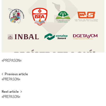
«PREPASON»
Post
Previous article
«PREPASON»
navigation
Next article
«PREPASON»