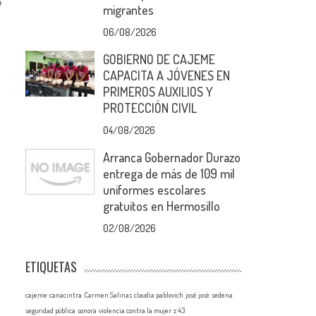
»
migrantes
06/08/2026
GOBIERNO DE CAJEME
CAPACITA A JÓVENES EN
PRIMEROS AUXILIOS Y
PROTECCIÓN CIVIL
04/08/2026
Arranca Gobernador Durazo
entrega de más de 109 mil
uniformes escolares
gratuitos en Hermosillo
02/08/2026
ETIQUETAS
cajeme
canacintra
Carmen Salinas
claudia pablovich
josé josé
sedena
seguridad pública
sonora
violencia contra la mujer
z 43