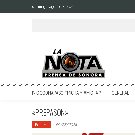
domingo, agosto 9, 2026
La Nota Prensa De Sonora
Noticias del día
INICIOOOMAPASC #MICHA Y #MICHA ?
GENERAL
«PREPASON»
Política
-
09/05/2024