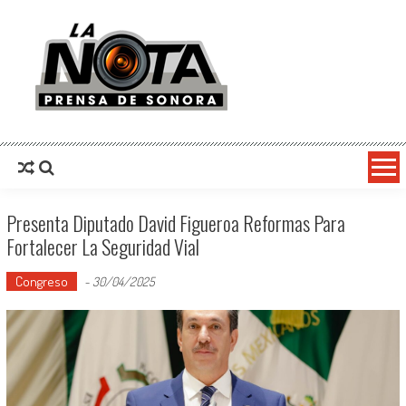
La Nota Prensa De Sonora
Noticias del día
Presenta Diputado David Figueroa Reformas Para
Fortalecer La Seguridad Vial
Congreso
-
30/04/2025