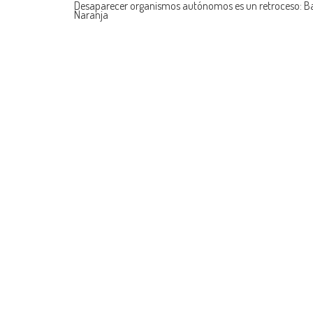
Desaparecer organismos autónomos es un retroceso: 
Naranja
navigation