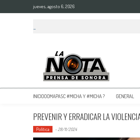
jueves, agosto 6, 2026
La Nota Prensa De Sonora
Noticias del día
INICIOOOMAPASC #MICHA Y #MICHA ?
GENERAL
PREVENIR Y ERRADICAR LA VIOLENCI
Política
-
28/11/2024