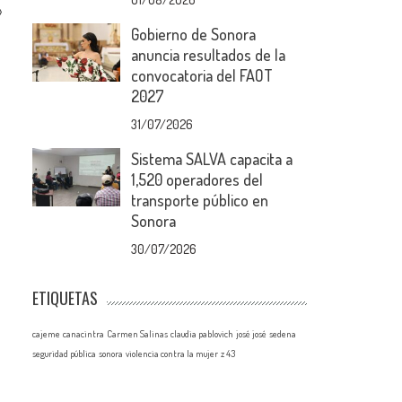
»
Gobierno de Sonora
anuncia resultados de la
convocatoria del FAOT
2027
31/07/2026
Sistema SALVA capacita a
1,520 operadores del
transporte público en
Sonora
30/07/2026
ETIQUETAS
cajeme
canacintra
Carmen Salinas
claudia pablovich
josé josé
sedena
seguridad pública
sonora
violencia contra la mujer
z 43