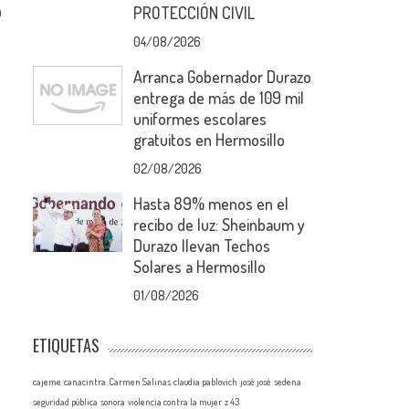
a
PROTECCIÓN CIVIL
04/08/2026
Arranca Gobernador Durazo
entrega de más de 109 mil
uniformes escolares
gratuitos en Hermosillo
02/08/2026
Hasta 89% menos en el
recibo de luz: Sheinbaum y
Durazo llevan Techos
Solares a Hermosillo
01/08/2026
ETIQUETAS
cajeme
canacintra
Carmen Salinas
claudia pablovich
josé josé
sedena
seguridad pública
sonora
violencia contra la mujer
z 43