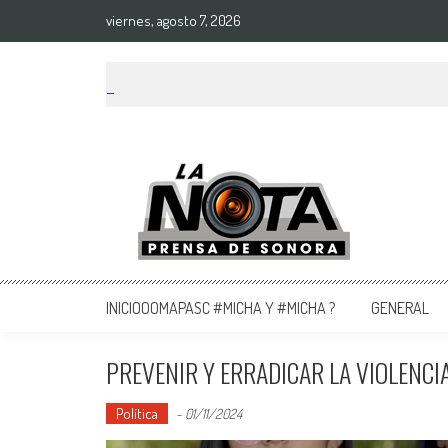
viernes, agosto 7, 2026
La Nota Prensa De Sonora
Noticias del día
INICIOOOMAPASC #MICHA Y #MICHA ?
GENERAL
PREVENIR Y ERRADICAR LA VIOLENCI
Política
-
01/11/2024