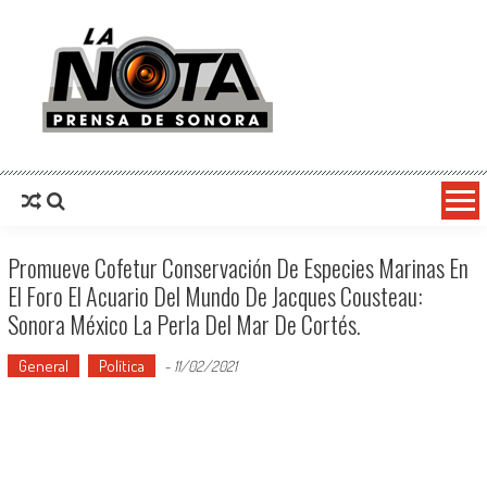
La Nota Prensa De Sonora
Noticias del día
Promueve Cofetur Conservación De Especies Marinas En
El Foro El Acuario Del Mundo De Jacques Cousteau:
Sonora México La Perla Del Mar De Cortés.
General
Política
-
11/02/2021