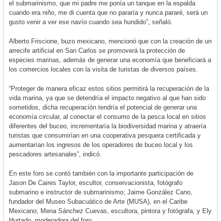
el submarinismo, que mi padre me ponía un tanque en la espalda
cuando era niño, me di cuenta que no pararía y nunca pararé, será un
gusto venir a ver ese navío cuando sea hundido”, señaló.
Alberto Friscione, buzo mexicano, mencionó que con la creación de un
arrecife artificial en San Carlos se promoverá la protección de
especies marinas, además de generar una economía que beneficiará a
los comercios locales con la visita de turistas de diversos países.
“Proteger de manera eficaz estos sitios permitirá la recuperación de la
vida marina, ya que se detendría el impacto negativo al que han sido
sometidos, dicha recuperación tendría el potencial de generar una
economía circular, al conectar el consumo de la pesca local en sitios
diferentes del buceo, incrementaría la biodiversidad marina y atraería
turistas que consumirían en una cooperativa pesquera certificada y
aumentarían los ingresos de los operadores de buceo local y los
pescadores artesanales”, indicó.
En este foro se contó también con la importante participación de
Jason De Caires Taylor, escultor, conservacionista, fotógrafo
submarino e instructor de submarinismo; Jaime González Cano,
fundador del Museo Subacuático de Arte (MUSA), en el Caribe
Mexicano; Mena Sánchez Cuevas, escultora, pintora y fotógrafa; y Ely
Hurtado, moderadora del foro.