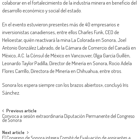
colaborar en el fortalecimiento de la industria minera en beneficio del
desarrollo económico y social del estado.
En el evento estuvieron presentes más de 40 empresarios e
inversionistas canadienses, entre ellos Charles Funk, CEO de
Helioestar, quién reactivará la mina La Colorada en Sonora, Joel
Antonio González Labrado, de la Cámara de Comercio del Canadá en
México, A.C. la Cónsul de México en Vancouver, Olga García Guillén,
Leonardo Taylor Padilla, Director de Minería en Sonora, Rocio Adela
Flores Carrillo, Directora de Minería en Chihuahua, entre otros.
Sonora los espera siempre con los brazos abiertos», concluyó Iris
Sánchez.
Post
Previous article
Convoca a sesión extraordinaria Diputación Permanente del Congreso
navigation
de Sonora
Next article
El Congreso de Sonora integra Comité de Evaluación de aspirantes a