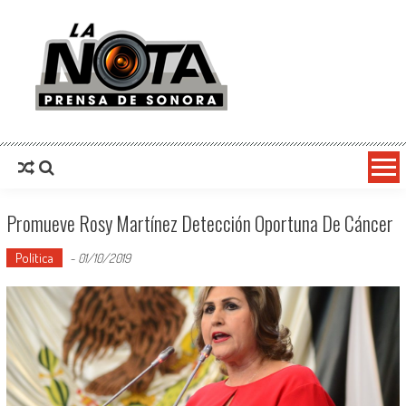
La Nota Prensa De Sonora
Noticias del día
Promueve Rosy Martínez Detección Oportuna De Cáncer
Política
-
01/10/2019