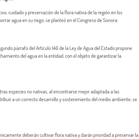
ltivo, cuidado y preservación de la flora nativa de la región en los
horrar agua en su riego, se planteó en el Congreso de Sonora.
egundo párrafo del Artículo 146 de la Ley de Agua del Estado propone
amiento del agua en la entidad, con el objeto de garantizar la
tras especies no nativas, al encontrarse mejor adaptada a las
ribuir a un correcto desarrollo y sostenimiento del medio ambiente, se
icamente deberán cultivar flora nativa y darán prioridad a preservar la