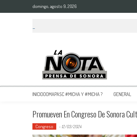
domingo, agosto 9, 2026
La Nota Prensa De Sonora
Noticias del día
INICIOOOMAPASC #MICHA Y #MICHA ?
GENERAL
Promueven En Congreso De Sonora Culti
Congreso
-
12/03/2024