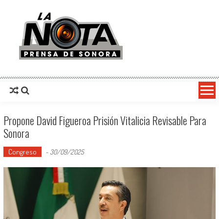
La Nota Prensa De Sonora
Noticias del día
Propone David Figueroa Prisión Vitalicia Revisable Para
Sonora
Congreso
-
30/09/2025