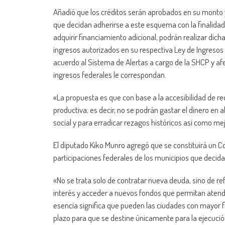
Añadió que los créditos serán aprobados en su monto y
que decidan adherirse a este esquema con la finalidad
adquirir financiamiento adicional, podrán realizar dic
ingresos autorizados en su respectiva Ley de Ingresos 
acuerdo al Sistema de Alertas a cargo de la SHCP y af
ingresos federales le correspondan.
«La propuesta es que con base a la accesibilidad de r
productiva; es decir, no se podrán gastar el dinero en 
social y para erradicar rezagos históricos así como mejo
El diputado Kiko Munro agregó que se constituirá un 
participaciones federales de los municipios que decida
«No se trata solo de contratar nueva deuda, sino de ref
interés y acceder a nuevos fondos que permitan atend
esencia significa que pueden las ciudades con mayor 
plazo para que se destine únicamente para la ejecución