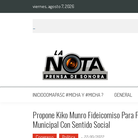
viernes, agosto 7, 2026
La Nota Prensa De Sonora
Noticias del día
INICIOOOMAPASC #MICHA Y #MICHA ?
GENERAL
Propone Kiko Munro Fideicomiso Para F
Municipal Con Sentido Social
Congreso
Política
-
22/10/2022