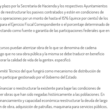
 plazo por la Secretaría de Hacienda y los respectivos Ayuntamientos
 de reestructurar los pasivos contratados y estén en condiciones de
has operaciones por un monto de hasta el 15% (quince por ciento) de los
para el Ejercicio Fiscal Correspondiente o el porcentaje determinado de
ectando como fuente o garantía de las participaciones federales que en
ecursos puedan aterrizar obra de lo que se denomina de cadena
algo que no sea obra pública y la misma se debe traducir en beneficio
rar la calidad de vida de la gente», especificó.
Comité Técnico del que fungirá como mecanismo de distribución de
n participar gestionado por el Gobierno del Estado.
inanciar o reestructurar la existente para bajar las condiciones de
er obras que han sido negadas históricamente a las poblaciones. En
financiamiento y capacidad económica reestructurar la deuda de largo
 de obra, adquisición de patrullas, maquinaria para servicios públicos,