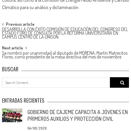
Climático para su análisis y dictaminación.
Post
Previous article
DESARROLLA CON ÉXITO COMISIÓN DE EDUCACIÓN DEL CONGRESO DEL
navigation
ESTADO FORO DE CONSULTA POR LA REFORMA UNIVERSITARIA EN
CAMPUS CENTRO DE LA UNISON.
Next article
Se nombró por unanimidad al diputado de MORENA, Martín Matrecitos
Flores, como presidente de la mesa directiva del mes de noviembre
BUSCAR
Search
for:
ENTRADAS RECIENTES
GOBIERNO DE CAJEME CAPACITA A JÓVENES EN
PRIMEROS AUXILIOS Y PROTECCIÓN CIVIL
04/08/2026