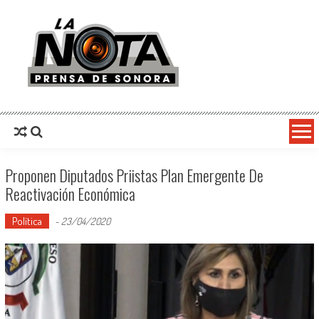
La Nota Prensa De Sonora
Noticias del día
Proponen Diputados Priistas Plan Emergente De
Reactivación Económica
Política
-
23/04/2020