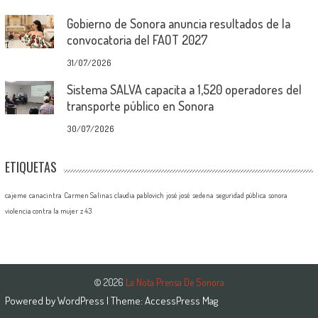
Gobierno de Sonora anuncia resultados de la
convocatoria del FAOT 2027
31/07/2026
Sistema SALVA capacita a 1,520 operadores del
transporte público en Sonora
30/07/2026
ETIQUETAS
cajeme
canacintra
Carmen Salinas
claudia pablovich
josé josé
sedena
seguridad pública
sonora
violencia contra la mujer
z 43
© 2026
La Nota Prensa De Sonora
Powered by
WordPress
| Theme:
AccessPress Mag