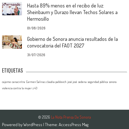
Hasta 89% menos en el recibo de luz:
Sheinbaum y Durazo llevan Techos Solares a
Hermosillo
01/08/2026
Gobierno de Sonora anuncia resultados de la
convocatoria del FAOT 2027
31/07/2026
ETIQUETAS
cajeme
canacintra
Carmen Salinas
claudia pablovich
josé josé
sedena
seguridad pública
sonora
violencia contra la mujer
z 43
© 2026
La Nota Prensa De Sonora
Powered by
WordPress
| Theme:
AccessPress Mag