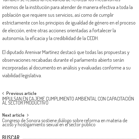
internos de la institución para atender de manera efectiva a toda la
población que requiere sus servicios, así como de cumplir
estrictamente con los principios de igualdad de género en el proceso
de elección, entre otras acciones orientadas a fortalecer la
autonomía, la eficacia y la credibilidad de la CEDH.
El diputado Arenivar Martínez destacó que todas las propuestas y
observaciones recabadas durante el parlamento abierto serán
incorporadas al documento en análisis y evaluadas conforme a su
viabilidad legislativa.
Post
Previous article
IMPULSAN EN CAJEME CUMPLIMIENTO AMBIENTAL CON CAPACITACIÓN
navigation
AL SECTOR PRODUCTIVO
Next article
Congreso de Sonora sostiene diálogo sobre reforma en materia de
acoso y hostigamiento sexual en el sector público
BUSCAR