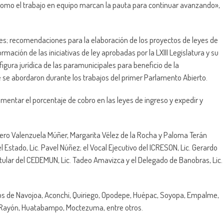
 como el trabajo en equipo marcan la pauta para continuar avanzando»,
les; recomendaciones para la elaboración de los proyectos de leyes de
rmación de las iniciativas de ley aprobadas por la LXIII Legislatura y su
figura jurídica de las paramunicipales para beneficio de la
e se abordaron durante los trabajos del primer Parlamento Abierto.
ementar el porcentaje de cobro en las leyes de ingreso y expedir y
pero Valenzuela Múñer, Margarita Vélez de la Rocha y Paloma Terán
l Estado, Lic. Pavel Núñez; el Vocal Ejecutivo del ICRESON, Lic. Gerardo
 Titular del CEDEMUN, Lic. Tadeo Amavizca y el Delegado de Banobras, Lic.
os de Navojoa, Aconchi, Quiriego, Opodepe, Huépac, Soyopa, Empalme,
, Rayón, Huatabampo, Moctezuma, entre otros.