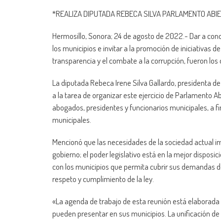
*REALIZA DIPUTADA REBECA SILVA PARLAMENTO ABI
Hermosillo, Sonora; 24 de agosto de 2022.- Dar a cono
los municipios e invitar a la promoción de iniciativas d
transparencia y el combate a la corrupción, fueron los
La diputada Rebeca Irene Silva Gallardo, presidenta d
a la tarea de organizar este ejercicio de Parlamento A
abogados, presidentes y funcionarios municipales, a fin
municipales.
Mencionó que las necesidades de la sociedad actual imp
gobierno; el poder legislativo está en la mejor disposi
con los municipios que permita cubrir sus demandas de
respeto y cumplimiento de la ley.
«La agenda de trabajo de esta reunión está elaborada 
pueden presentar en sus municipios. La unificación de