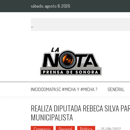
sábado, agosto 8, 2026
La Nota Prensa De Sonora
Noticias del día
INICIOOOMAPASC #MICHA Y #MICHA ?
GENERAL
REALIZA DIPUTADA REBECA SILVA P
MUNICIPALISTA
Congreso
General
Política
-
25/08/2022