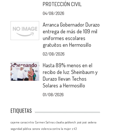
PROTECCIÓN CIVIL
04/08/2026
Arranca Gobernador Durazo
entrega de más de 109 mil
uniformes escolares
gratuitos en Hermosillo
02/08/2026
Hasta 89% menos en el
recibo de luz: Sheinbaum y
Durazo llevan Techos
Solares a Hermosillo
n
01/08/2026
ETIQUETAS
cajeme
canacintra
Carmen Salinas
claudia pablovich
josé josé
sedena
seguridad pública
sonora
violencia contra la mujer
z 43