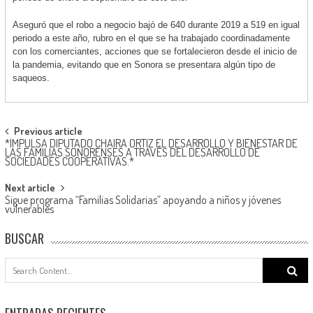
Aseguró que el robo a negocio bajó de 640 durante 2019 a 519 en igual
periodo a este año, rubro en el que se ha trabajado coordinadamente
con los comerciantes, acciones que se fortalecieron desde el inicio de
la pandemia, evitando que en Sonora se presentara algún tipo de
saqueos.
Post
Previous article
*IMPULSA DIPUTADO CHAIRA ORTIZ EL DESARROLLO Y BIENESTAR DE
navigation
LAS FAMILIAS SONORENSES A TRAVÉS DEL DESARROLLO DE
SOCIEDADES COOPERATIVAS.*
Next article
Sigue programa “Familias Solidarias” apoyando a niños y jóvenes
vulnerables
BUSCAR
Search
for:
ENTRADAS RECIENTES