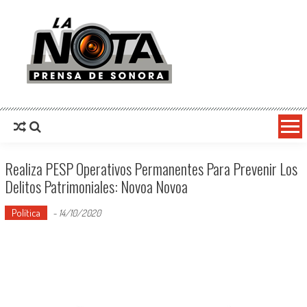
La Nota Prensa De Sonora
Noticias del día
Realiza PESP Operativos Permanentes Para Prevenir Los
Delitos Patrimoniales: Novoa Novoa
Política
-
14/10/2020