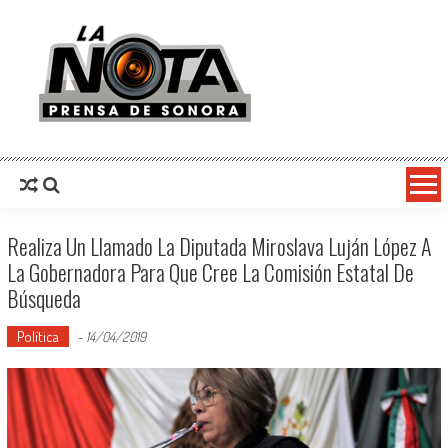
La Nota Prensa De Sonora
Noticias del día
Realiza Un Llamado La Diputada Miroslava Luján López A
La Gobernadora Para Que Cree La Comisión Estatal De
Búsqueda
Política
-
14/04/2019