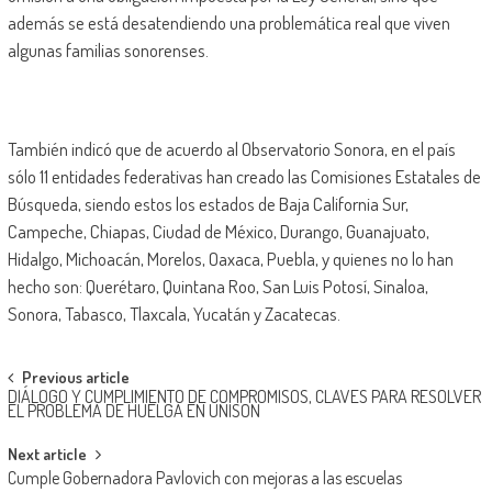
además se está desatendiendo una problemática real que viven
algunas familias sonorenses.
También indicó que de acuerdo al Observatorio Sonora, en el país
sólo 11 entidades federativas han creado las Comisiones Estatales de
Búsqueda, siendo estos los estados de Baja California Sur,
Campeche, Chiapas, Ciudad de México, Durango, Guanajuato,
Hidalgo, Michoacán, Morelos, Oaxaca, Puebla, y quienes no lo han
hecho son: Querétaro, Quintana Roo, San Luis Potosí, Sinaloa,
Sonora, Tabasco, Tlaxcala, Yucatán y Zacatecas.
Post
Previous article
DIÁLOGO Y CUMPLIMIENTO DE COMPROMISOS, CLAVES PARA RESOLVER
navigation
EL PROBLEMA DE HUELGA EN UNISON
Next article
Cumple Gobernadora Pavlovich con mejoras a las escuelas