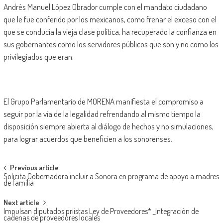
Andrés Manuel López Obrador cumple con el mandato ciudadano
que le fue conferido por los mexicanos, como frenar el exceso con el
que se conducía la vieja clase política, ha recuperado la confianza en
sus gobernantes como los servidores públicos que son y no como los
privilegiados que eran.
El Grupo Parlamentario de MORENA manifiesta el compromiso a
seguir por la vía de la legalidad refrendando al mismo tiempo la
disposición siempre abierta al diálogo de hechos y no simulaciones,
para lograr acuerdos que beneficien a los sonorenses.
Post
Previous article
Solicita Gobernadora incluir a Sonora en programa de apoyo a madres
navigation
de familia
Next article
Impulsan diputados priistas Ley de Proveedores* _Integración de
cadenas de proveedores locales