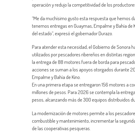
operación y redujo la competitividad de los productore
“Me da muchísimo gusto esta respuesta que hemos dad
tenemos entregas en Guaymas, Empalme y Bahía de Kin
del estado”, expresó el gobernador Durazo.
Para atender esta necesidad, el Gobierno de Sonora ha
utilizados por pescadores ribereños en distintas regio
la entrega de 88 motores fuera de borda para pescado
acciones se suman a los apoyos otorgados durante 2
Empalme y Bahía de Kino.
En una primera etapa se entregaron 156 motores a coo
millones de pesos. Para 2026 se contempla la entrega
pesos, alcanzando más de 300 equipos distribuidos du
La modernización de motores permite a los pescadore
combustible y mantenimiento, incrementar la seguridad
de las cooperativas pesqueras.