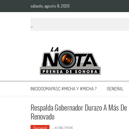
sábado, agosto 8, 2026
La Nota Prensa De Sonora
Noticias del día
INICIOOOMAPASC #MICHA Y #MICHA ?
GENERAL
Respalda Gobernador Durazo A Más De 3
Renovado
General
-
11/06/2026