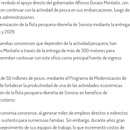
an recibido el apoyo directo del gobernador Alfonso Durazo Montaño, con
en continuar con la actividad de pesca en sus embarcaciones, luego de
s administraciones.
ernización de la flota pesquera ribereña de Sonora mediante la entrega
 y 2026.
l familias sonorenses que dependen de la actividad pesquera, han
azo Montaño a través de la entrega de más de 300 motores para
miten continuar con este oficio como principal fuente de ingreso
s de 50 millones de pesos, mediante el Programa de Modernización de
e fortalecer la productividad de una de las actividades económicas
n de la flota pesquera ribereña de Sonora, en beneficio de
costeros.
 economía sonorense, al generar miles de empleos directos e indirectos
de sustento para numerosas familias. Sin embargo, durante años gran
nvejecimiento de sus equipos de trabajo, lo que incrementó costos de