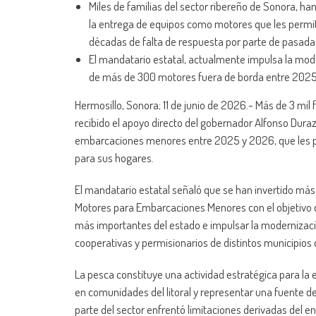
Miles de familias del sector ribereño de Sonora, h
la entrega de equipos como motores que les permit
décadas de falta de respuesta por parte de pasada
El mandatario estatal, actualmente impulsa la mod
de más de 300 motores fuera de borda entre 2025
Hermosillo, Sonora; 11 de junio de 2026.- Más de 3 mi
recibido el apoyo directo del gobernador Alfonso Dur
embarcaciones menores entre 2025 y 2026, que les per
para sus hogares.
El mandatario estatal señaló que se han invertido má
Motores para Embarcaciones Menores con el objetivo d
más importantes del estado e impulsar la modernizació
cooperativas y permisionarios de distintos municipios 
La pesca constituye una actividad estratégica para la
en comunidades del litoral y representar una fuente 
parte del sector enfrentó limitaciones derivadas del e