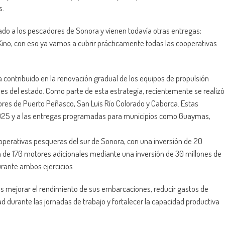
s.
o a los pescadores de Sonora y vienen todavía otras entregas;
o, con eso ya vamos a cubrir prácticamente todas las cooperativas
 contribuido en la renovación gradual de los equipos de propulsión
nes del estado. Como parte de esta estrategia, recientemente se realizó
res de Puerto Peñasco, San Luis Río Colorado y Caborca. Estas
025 y a las entregas programadas para municipios como Guaymas,
perativas pesqueras del sur de Sonora, con una inversión de 20
 de 170 motores adicionales mediante una inversión de 30 millones de
rante ambos ejercicios.
s mejorar el rendimiento de sus embarcaciones, reducir gastos de
 durante las jornadas de trabajo y fortalecer la capacidad productiva