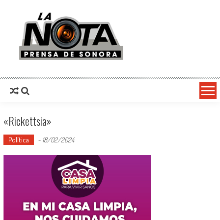
La Nota Prensa De Sonora
Noticias del día
«rickettsia»
Política
-
18/02/2024