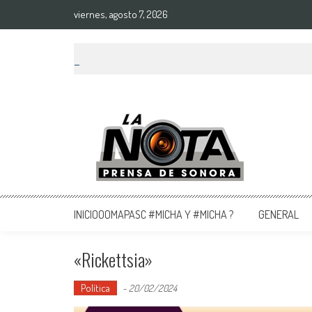
viernes, agosto 7, 2026
La Nota Prensa De Sonora
Noticias del día
INICIOOOMAPASC #MICHA Y #MICHA ?
GENERAL
«rickettsia»
Política
-
20/02/2024