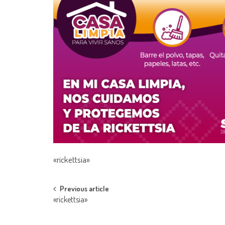
«rickettsia»
Post
Previous article
«rickettsia»
navigation