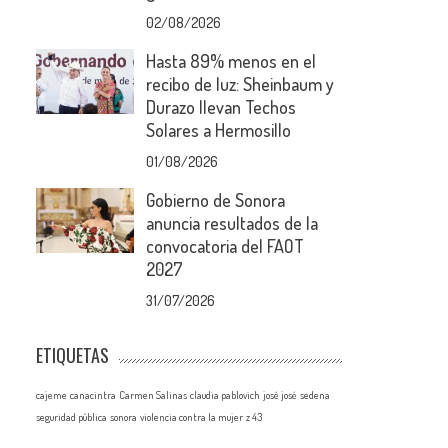
02/08/2026
Hasta 89% menos en el
recibo de luz: Sheinbaum y
Durazo llevan Techos
Solares a Hermosillo
01/08/2026
Gobierno de Sonora
anuncia resultados de la
convocatoria del FAOT
2027
31/07/2026
ETIQUETAS
cajeme
canacintra
Carmen Salinas
claudia pablovich
josé josé
sedena
seguridad pública
sonora
violencia contra la mujer
z 43