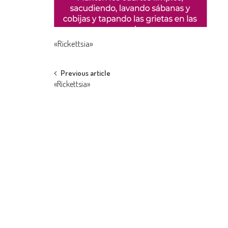
«Rickettsia»
Post
Previous article
«Rickettsia»
navigation