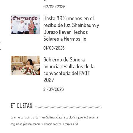
02/08/2026
Hasta 89% menos en el
recibo de luz: Sheinbaum y
Durazo llevan Techos
Solares a Hermosillo
01/08/2026
»
Gobierno de Sonora
anuncia resultados de la
convocatoria del FAOT
2027
31/07/2026
ETIQUETAS
cajeme
canacintra
Carmen Salinas
claudia pablovich
josé josé
sedena
seguridad pública
sonora
violencia contra la mujer
z 43