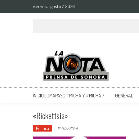
viernes, agosto 7, 2026
La Nota Prensa De Sonora
Noticias del día
INICIOOOMAPASC #MICHA Y #MICHA ?
GENERAL
«Rickettsia»
Política
-
12/02/2024