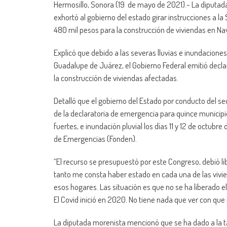
Hermosillo, Sonora (19 de mayo de 2021).- La diputa
exhortó al gobierno del estado girar instrucciones a la
480 mil pesos para la construcción de viviendas en Na
Explicó que debido a las severas lluvias e inundacion
Guadalupe de Juárez, el Gobierno Federal emitió decla
la construcción de viviendas afectadas.
Detalló que el gobierno del Estado por conducto del sec
de la declaratoria de emergencia para quince municipios
fuertes, e inundación pluvial los días 11 y 12 de octubr
de Emergencias (Fonden).
“El recurso se presupuestó por este Congreso, debió lib
tanto me consta haber estado en cada una de las vivi
esos hogares. Las situación es que no se ha liberado e
El Covid inició en 2020. No tiene nada que ver con que 
La diputada morenista mencionó que se ha dado a la tar