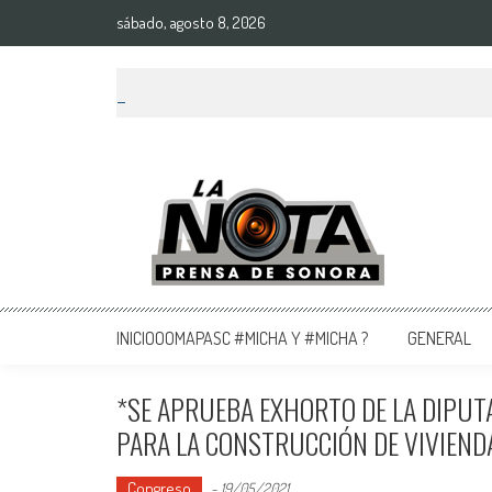
sábado, agosto 8, 2026
La Nota Prensa De Sonora
Noticias del día
INICIOOOMAPASC #MICHA Y #MICHA ?
GENERAL
*SE APRUEBA EXHORTO DE LA DIPU
PARA LA CONSTRUCCIÓN DE VIVIEND
Congreso
-
19/05/2021