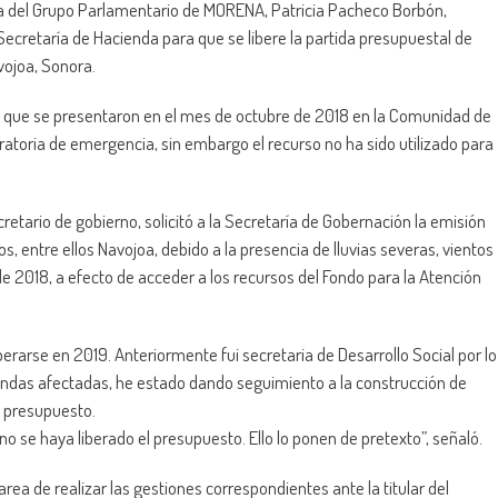
da del Grupo Parlamentario de MORENA, Patricia Pacheco Borbón,
 Secretaría de Hacienda para que se libere la partida presupuestal de
vojoa, Sonora.
es que se presentaron en el mes de octubre de 2018 en la Comunidad de
ratoria de emergencia, sin embargo el recurso no ha sido utilizado para
retario de gobierno, solicitó a la Secretaría de Gobernación la emisión
, entre ellos Navojoa, debido a la presencia de lluvias severas, vientos
e de 2018, a efecto de acceder a los recursos del Fondo para la Atención
erarse en 2019. Anteriormente fui secretaria de Desarrollo Social por lo
endas afectadas, he estado dando seguimiento a la construcción de
l presupuesto.
no se haya liberado el presupuesto. Ello lo ponen de pretexto”, señaló.
ea de realizar las gestiones correspondientes ante la titular del