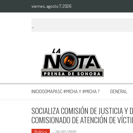
viernes, agosto 7, 2026
La Nota Prensa De Sonora
Noticias del día
INICIOOOMAPASC #MICHA Y #MICHA ?
GENERAL
SOCIALIZA COMISIÓN DE JUSTICIA 
COMISIONADO DE ATENCIÓN DE VÍCTI
Política
-
26/02/2020