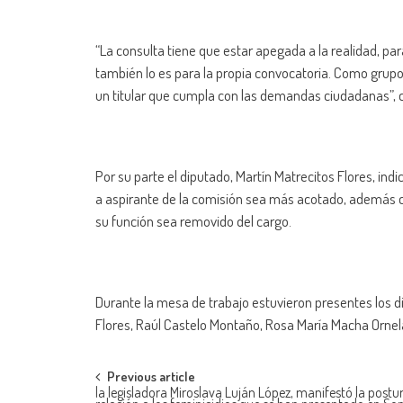
“La consulta tiene que estar apegada a la realidad, p
también lo es para la propia convocatoria. Como grupo
un titular que cumpla con las demandas ciudadanas”,
Por su parte el diputado, Martín Matrecitos Flores, ind
a aspirante de la comisión sea más acotado, además co
su función sea removido del cargo.
Durante la mesa de trabajo estuvieron presentes los 
Flores, Raúl Castelo Montaño, Rosa María Macha Ornela
Post
Previous article
la legisladora Miroslava Luján López, manifestó la postu