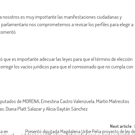
ara nosotros es muy importante las manifestaciones ciudadanas y
 parlamentario nos comprometemos a revisar los perfiles para elegir a
 comentó.
icó que es importante adecuar las leyes para que el término de elección
rregir los vacíos jurídicos para que el comisionado que no cumpla con
diputados de MORENA, Ernestina Castro Valenzuela, Martín Matrecitos
s, Diana Platt Salazar y Alicia Gaytán Sánchez.
Next article
ra en
Presentó diputada Magdalena Uribe Peña proyecto de ley d