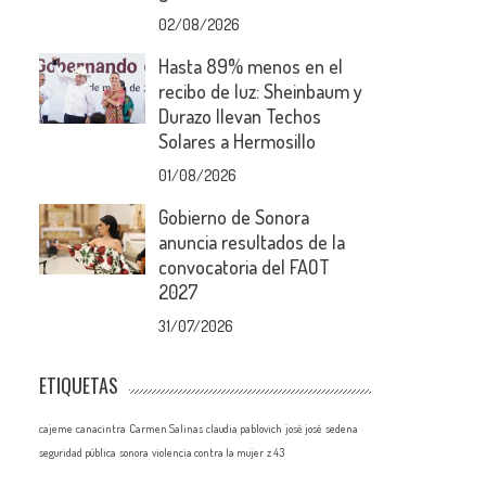
02/08/2026
Hasta 89% menos en el
recibo de luz: Sheinbaum y
Durazo llevan Techos
Solares a Hermosillo
01/08/2026
Gobierno de Sonora
anuncia resultados de la
convocatoria del FAOT
2027
31/07/2026
ETIQUETAS
cajeme
canacintra
Carmen Salinas
claudia pablovich
josé josé
sedena
seguridad pública
sonora
violencia contra la mujer
z 43