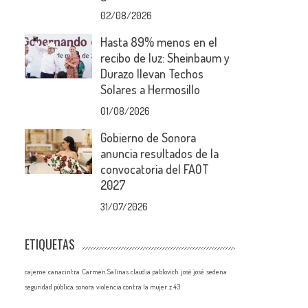
02/08/2026
Hasta 89% menos en el
recibo de luz: Sheinbaum y
Durazo llevan Techos
Solares a Hermosillo
01/08/2026
Gobierno de Sonora
anuncia resultados de la
convocatoria del FAOT
2027
31/07/2026
ETIQUETAS
cajeme
canacintra
Carmen Salinas
claudia pablovich
josé josé
sedena
seguridad pública
sonora
violencia contra la mujer
z 43