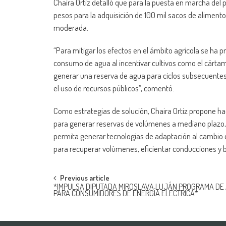
Chaira Ortiz detalló que para la puesta en marcha del
pesos para la adquisición de 100 mil sacos de aliment
moderada.
“Para mitigar los efectos en el ámbito agrícola se ha
consumo de agua al incentivar cultivos como el cártamo, 
generar una reserva de agua para ciclos subsecuentes,
el uso de recursos públicos”, comentó.
Como estrategias de solución, Chaira Ortiz propone h
para generar reservas de volúmenes a mediano plazo, 
permita generar tecnologías de adaptación al cambio c
para recuperar volúmenes, eficientar conducciones y
Post
Previous article
*IMPULSA DIPUTADA MIROSLAVA LUJÁN PROGRAMA DE
PARA CONSUMIDORES DE ENERGÍA ELÉCTRICA*
navigation