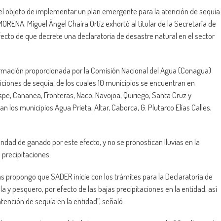
el objeto de implementar un plan emergente para la atención de sequía
ORENA, Miguel Ángel Chaira Ortiz exhortó al titular de la Secretaría de
efecto de que decrete una declaratoria de desastre natural en el sector
formación proporcionada por la Comisión Nacional del Agua (Conagua)
ciones de sequía, de los cuales 10 municipios se encuentran en
e, Cananea, Fronteras, Naco, Navojoa, Quiriego, Santa Cruz y
los municipios Agua Prieta, Altar, Caborca, G. Plutarco Elías Calles,
ad de ganado por este efecto, y no se pronostican lluvias en la
 precipitaciones.
as propongo que SADER inicie con los trámites para la Declaratoria de
la y pesquero, por efecto de las bajas precipitaciones en la entidad, así
ención de sequía en la entidad”, señaló.