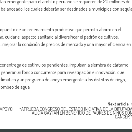
 plan emergente para el ámbito pecuario se requieren de 20 millones de
o balanceado, los cuales deberán ser destinados a municipios con sequí
 propuesto de un ordenamiento productivo que permita ahorro en el
cuidar el aspecto sanitario al diversificar el padrón de cultivos,
 mejorar la condición de precios de mercado y una mayor eficiencia en
acer entrega de estímulos pendientes, impulsar la siembra de cártamo
generar un fondo concurrente para investigación e innovación, que
limático y un programa de apoyo emergente a los distritos de riego,
 bombeo de agua.
Next article
 APOYO
*APRUEBA CONGRESO DEL ESTADO INICIATIVA DE LA DIPUTAD
ALICIA GAYTÁN EN BENEFICIO DE PADRES DE NIÑOS CO
CÁNCER.