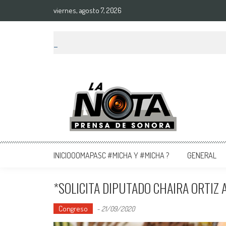
viernes, agosto 7, 2026
La Nota Prensa De Sonora
Noticias del día
INICIOOOMAPASC #MICHA Y #MICHA ?
GENERAL
*SOLICITA DIPUTADO CHAIRA ORTIZ 
Congreso
-
21/09/2020