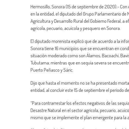
Hermosillo, Sonora (15 de septiembre de 2020).- Con 
en la entidad, el diputado del Grupo Parlamentario de M
Agricultura y Desarrollo Rural del Gobierno Federal, a 
agrícola, pecuario, acuícola y pesquero en Sonora.
El diputado morenista explicó que de acuerdo a la in
Sonora tiene 16 municipios que se encuentran en condi
situación moderado como son Álamos, Bacoachi, Bavisp
Tubutama; mientras que en sequía severa se encuentran 
Puerto Peñasco y Sáric.
Dijo que hasta el momento no se ha presentado mortand
entidad, al concluir este 15 de septiembre el periodo de
“Para contrarrestar los efectos negativos de las sequí
Desastre Natural en el sector agrícola, pecuario, acuíco
mismo que se implemente el plan emergente para la at