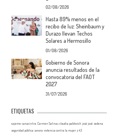
02/08/2026
Hasta 89% menos en el
recibo de luz: Sheinbaum y
Durazo llevan Techos
Solares a Hermosillo
01/08/2026
Gobierno de Sonora
anuncia resultados de la
convocatoria del FAOT
2027
31/07/2026
ETIQUETAS
cajeme
canacintra
Carmen Salinas
claudia pablovich
josé josé
sedena
seguridad pública
sonora
violencia contra la mujer
z 43