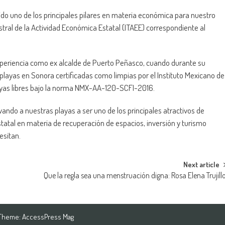
ido uno de los principales pilares en materia económica para nuestro
stral de la Actividad Económica Estatal (ITAEE) correspondiente al
experiencia como ex alcalde de Puerto Peñasco, cuando durante su
es playas en Sonora certificadas como limpias por el Instituto Mexicano de
layas libres bajo la norma NMX-AA-120-SCFI-2016.
vando a nuestras playas a ser uno de los principales atractivos de
tatal en materia de recuperación de espacios, inversión y turismo
esitan.
Next article
Que la regla sea una menstruación digna: Rosa Elena Trujill
 Theme:
AccessPress Mag