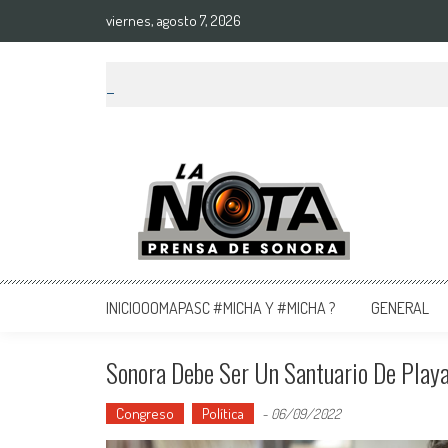
viernes, agosto 7, 2026
La Nota Prensa De Sonora
Noticias del día
INICIOOOMAPASC #MICHA Y #MICHA ?
GENERAL
Sonora Debe Ser Un Santuario De Playa
Congreso
Política
-
06/09/2022