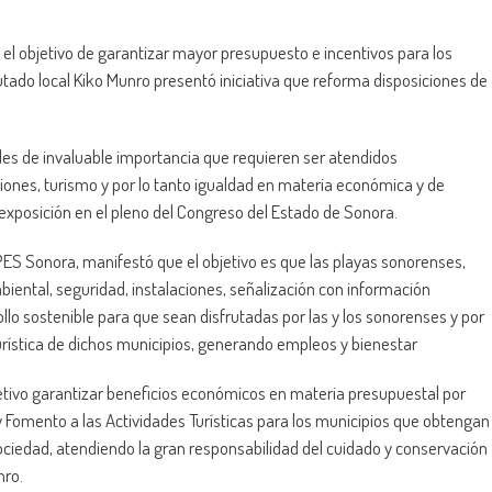
l objetivo de garantizar mayor presupuesto e incentivos para los
utado local Kiko Munro presentó iniciativa que reforma disposiciones de
les de invaluable importancia que requieren ser atendidos
iones, turismo y por lo tanto igualdad en materia económica y de
u exposición en el pleno del Congreso del Estado de Sonora.
PES Sonora, manifestó que el objetivo es que las playas sonorenses,
iental, seguridad, instalaciones, señalización con información
rollo sostenible para que sean disfrutadas por las y los sonorenses y por
turística de dichos municipios, generando empleos y bienestar
etivo garantizar beneficios económicos en materia presupuestal por
y Fomento a las Actividades Turísticas para los municipios que obtengan
Sociedad, atendiendo la gran responsabilidad del cuidado y conservación
nro.