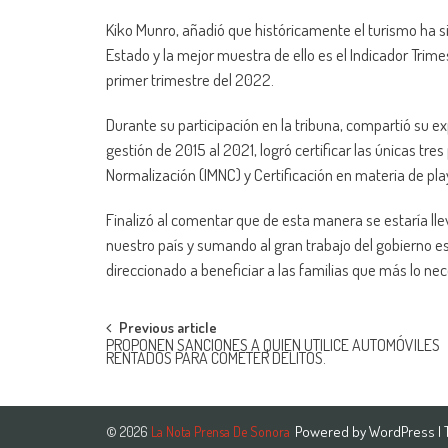
Kiko Munro, añadió que históricamente el turismo ha s
Estado y la mejor muestra de ello es el Indicador Trime
primer trimestre del 2022.
Durante su participación en la tribuna, compartió su 
gestión de 2015 al 2021, logró certificar las únicas tr
Normalización (IMNC) y Certificación en materia de p
Finalizó al comentar que de esta manera se estaría lle
nuestro país y sumando al gran trabajo del gobierno es
direccionado a beneficiar a las familias que más lo nec
Post
Previous article
PROPONEN SANCIONES A QUIEN UTILICE AUTOMÓVILES
RENTADOS PARA COMETER DELITOS.
navigation
Powered by
WordPress
|
© 2026
La Nota Prensa De Sonora