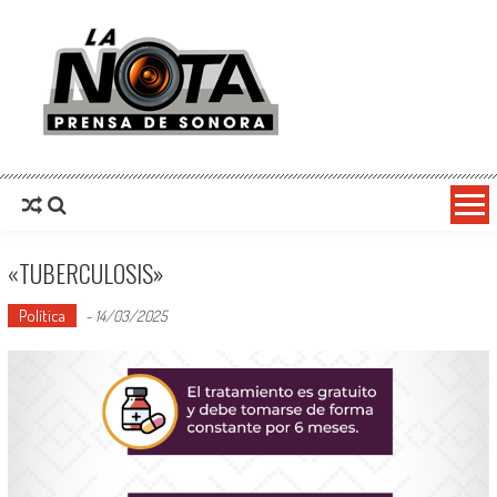
La Nota Prensa De Sonora
Noticias del día
«TUBERCULOSIS»
Política
-
14/03/2025