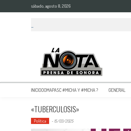
sábado, agosto 8, 2026
La Nota Prensa De Sonora
Noticias del día
INICIOOOMAPASC #MICHA Y #MICHA ?
GENERAL
«TUBERCULOSIS»
Política
-
15/03/2025