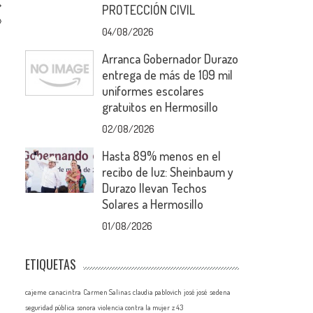
PROTECCIÓN CIVIL
»
04/08/2026
Arranca Gobernador Durazo
entrega de más de 109 mil
uniformes escolares
gratuitos en Hermosillo
02/08/2026
Hasta 89% menos en el
recibo de luz: Sheinbaum y
Durazo llevan Techos
Solares a Hermosillo
01/08/2026
ETIQUETAS
cajeme
canacintra
Carmen Salinas
claudia pablovich
josé josé
sedena
seguridad pública
sonora
violencia contra la mujer
z 43