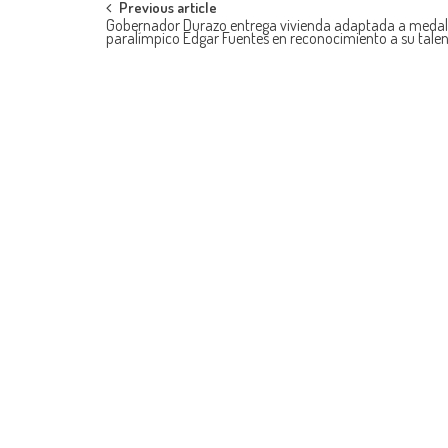
Post
Previous article
Gobernador Durazo entrega vivienda adaptada a medall
paralímpico Edgar Fuentes en reconocimiento a su tale
navigation