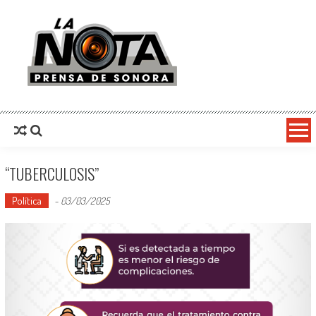
La Nota Prensa De Sonora
Noticias del día
“TUBERCULOSIS”
Política
-
03/03/2025