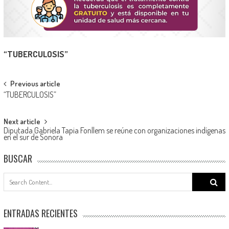
“
TUBERCULOSIS”
Post
Previous article
“TUBERCULOSIS”
navigation
Next article
Diputada Gabriela Tapia Fonllem se reúne con organizaciones indígenas
en el sur de Sonora
BUSCAR
Search
for:
ENTRADAS RECIENTES