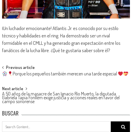
¡Un luchador emocionante! Atlantis Jr. es conocido por su estilo
técnico y habilidades en el ring. Ha demostrado ser un rival
formidable en el CMLL y ha generado gran expectación entre los
fanáticos de la lucha libre. ¿Qué te gustaría saber sobre él?
Post
Previous article
Porque los pequeños también merecen una tarde especial
navigation
Next article
A 50 años de la masacre de San Ignacio Río Muerto, la diputada
Gabriela Tapia Fonllém exige justicia y acciones reales en favor del
campo sonorense
BUSCAR
Search
for: