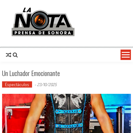
La Nota Prensa De Sonora
Noticias del día
Un Luchador Emocionante
Espectáculos
-
23/10/2025