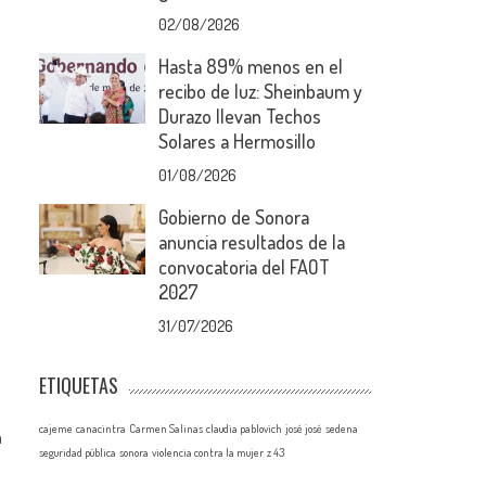
02/08/2026
Hasta 89% menos en el
recibo de luz: Sheinbaum y
Durazo llevan Techos
Solares a Hermosillo
01/08/2026
Gobierno de Sonora
anuncia resultados de la
convocatoria del FAOT
2027
31/07/2026
ETIQUETAS
cajeme
canacintra
Carmen Salinas
claudia pablovich
josé josé
sedena
a
seguridad pública
sonora
violencia contra la mujer
z 43