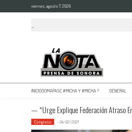
viernes, agosto 7, 2026
La Nota Prensa De Sonora
Noticias del día
INICIOOOMAPASC #MICHA Y #MICHA ?
GENERAL
— *Urge Explique Federación Atraso En
Congreso
-
04/02/2021