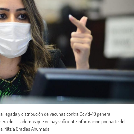
 la llegada y distribución de vacunas contra Covid-19 genera
imera dosis, además que no hay suficiente información por parte del
sta, Nitzia Gradías Ahumada.