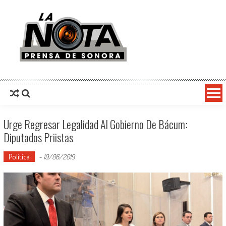
La Nota Prensa De Sonora
Noticias del día
Urge Regresar Legalidad Al Gobierno De Bácum:
Diputados Priistas
Política
-
19/06/2019