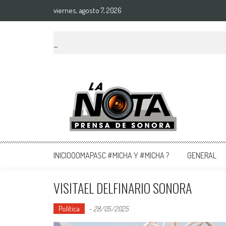
viernes, agosto 7, 2026
La Nota Prensa De Sonora
Noticias del día
INICIOOOMAPASC #MICHA Y #MICHA ?
GENERAL
VISITAEL DELFINARIO SONORA
Política
-
28/05/2025