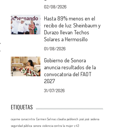
02/08/2026
Hasta 89% menos en el
recibo de luz: Sheinbaum y
Durazo llevan Techos
Solares a Hermosillo
01/08/2026
A
Gobierno de Sonora
anuncia resultados de la
convocatoria del FAOT
2027
31/07/2026
ETIQUETAS
cajeme
canacintra
Carmen Salinas
claudia pablovich
josé josé
sedena
seguridad pública
sonora
violencia contra la mujer
z 43