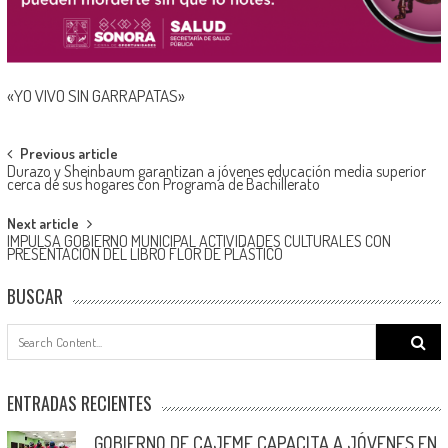
«YO VIVO SIN GARRAPATAS»
Post
Previous article
Durazo y Sheinbaum garantizan a jóvenes educación media superior
navigation
cerca de sus hogares con Programa de Bachillerato
Next article
IMPULSA GOBIERNO MUNICIPAL ACTIVIDADES CULTURALES CON
PRESENTACIÓN DEL LIBRO FLOR DE PLÁSTICO
BUSCAR
Search
for:
ENTRADAS RECIENTES
GOBIERNO DE CAJEME CAPACITA A JÓVENES EN