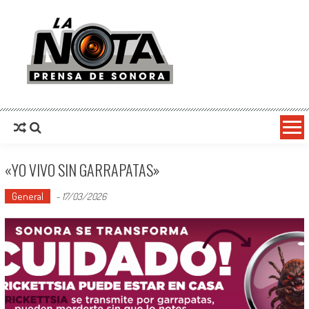
La Nota Prensa De Sonora
Noticias del día
«YO VIVO SIN GARRAPATAS»
General
-
17/03/2026