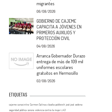
migrantes
06/08/2026
GOBIERNO DE CAJEME
CAPACITA A JÓVENES EN
PRIMEROS AUXILIOS Y
PROTECCIÓN CIVIL
04/08/2026
Arranca Gobernador Durazo
entrega de más de 109 mil
uniformes escolares
gratuitos en Hermosillo
02/08/2026
ETIQUETAS
cajeme
canacintra
Carmen Salinas
claudia pablovich
josé josé
sedena
seguridad pública
sonora
violencia contra la mujer
z 43