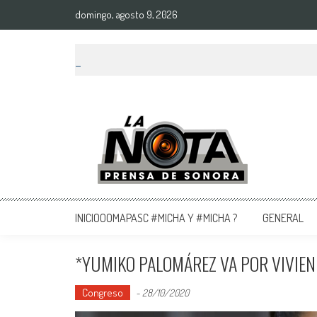
domingo, agosto 9, 2026
La Nota Prensa De Sonora
Noticias del día
INICIOOOMAPASC #MICHA Y #MICHA ?
GENERAL
*YUMIKO PALOMÁREZ VA POR VIVIE
Congreso
-
28/10/2020