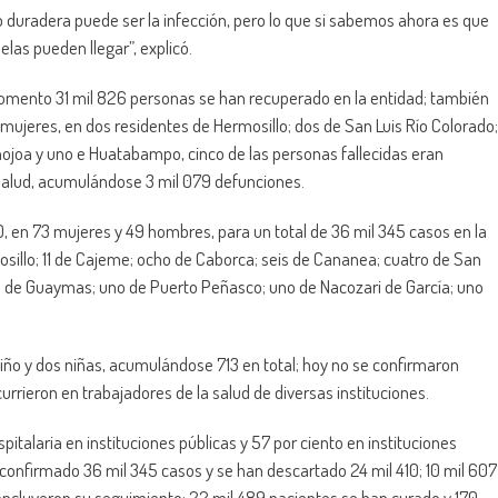
 duradera puede ser la infección, pero lo que si sabemos ahora es que
las pueden llegar”, explicó.
 momento 31 mil 826 personas se han recuperado en la entidad; también
ujeres, en dos residentes de Hermosillo; dos de San Luis Río Colorado;
ojoa y uno e Huatabampo, cinco de las personas fallecidas eran
 Salud, acumulándose 3 mil 079 defunciones.
D, en 73 mujeres y 49 hombres, para un total de 36 mil 345 casos en la
osillo; 11 de Cajeme; ocho de Caborca; seis de Cananea; cuatro de San
dos de Guaymas; uno de Puerto Peñasco; uno de Nacozari de García; uno
niño y dos niñas, acumulándose 713 en total; hoy no se confirmaron
rieron en trabajadores de la salud de diversas instituciones.
italaria en instituciones públicas y 57 por ciento en instituciones
 confirmado 36 mil 345 casos y se han descartado 24 mil 410; 10 mil 607
concluyeron su seguimiento; 22 mil 489 pacientes se han curado y 170