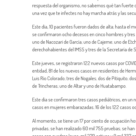
respuesta del organismo, no sabemos qué tan fuerte o
una vez que te infectes no hay marcha atrás y las secue
Este día, 10 pacientes fueron dados de alta; hasta el
se confirmaron ocho decesos en cinco hombres y tres m
uno de Nacozari de García; uno de Cajeme; uno de Etch
derechohabientes del IMSS y tres de la Secretaría de
Este jueves, se registraron 122 nuevos casos por COVI
entidad, 81 de los nuevos casos en residentes de Herm
Luis Río Colorado; tres de Nogales; dos de Pitiquito; 
de Trincheras; uno de Altar y uno de Huatabampo.
Este día se confirmaron tres casos pediátricos, en un 
casos en mujeres embarazadas; 16 de los 122 casos ocur
Al momento, se tiene un 17 por ciento de ocupación hosp
privadas; se han realizado 60 mil 755 pruebas; se han
casos con cuadros leves; mil 270 activos y 9 mil 337 