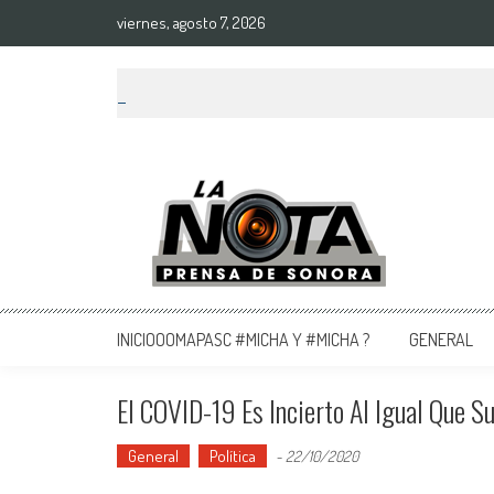
viernes, agosto 7, 2026
La Nota Prensa De Sonora
Noticias del día
INICIOOOMAPASC #MICHA Y #MICHA ?
GENERAL
El COVID-19 Es Incierto Al Igual Que S
General
Política
-
22/10/2020