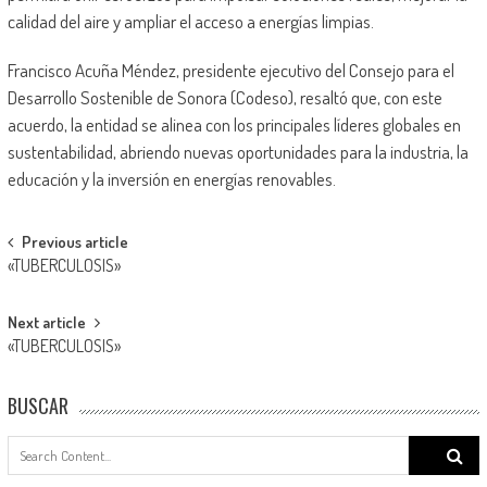
calidad del aire y ampliar el acceso a energías limpias.
Francisco Acuña Méndez, presidente ejecutivo del Consejo para el
Desarrollo Sostenible de Sonora (Codeso), resaltó que, con este
acuerdo, la entidad se alinea con los principales líderes globales en
sustentabilidad, abriendo nuevas oportunidades para la industria, la
educación y la inversión en energías renovables.
Post
Previous article
«TUBERCULOSIS»
navigation
Next article
«TUBERCULOSIS»
BUSCAR
Search
for: