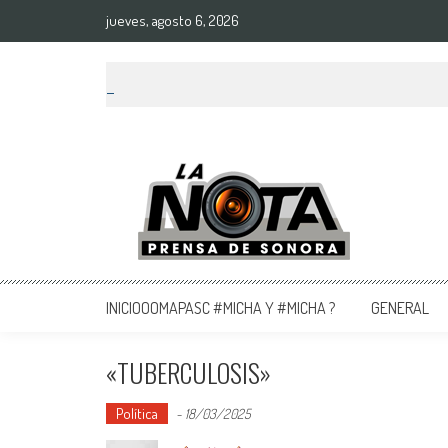
jueves, agosto 6, 2026
La Nota Prensa De Sonora
Noticias del día
INICIOOOMAPASC #MICHA Y #MICHA ?
GENERAL
«TUBERCULOSIS»
Política
-
18/03/2025