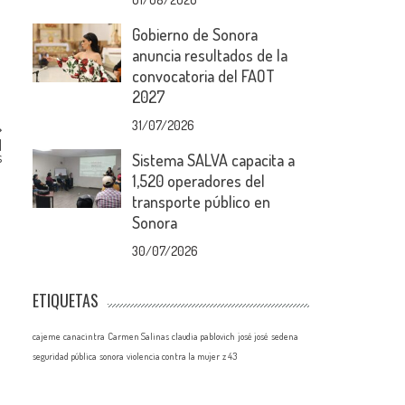
Gobierno de Sonora
anuncia resultados de la
convocatoria del FAOT
2027
31/07/2026
l
s
Sistema SALVA capacita a
1,520 operadores del
transporte público en
Sonora
30/07/2026
ETIQUETAS
cajeme
canacintra
Carmen Salinas
claudia pablovich
josé josé
sedena
seguridad pública
sonora
violencia contra la mujer
z 43