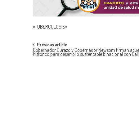
«TUBERCULOSIS»
Post
Previous article
Gobernador Durazo y Gobernador Newsom firman acu
histórico para desarrollo sustentable binacional con Cali
navigation