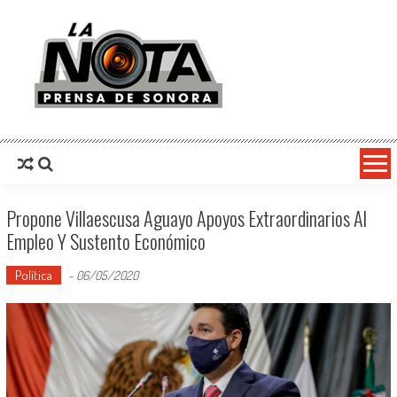
La Nota Prensa De Sonora
Noticias del día
Propone Villaescusa Aguayo Apoyos Extraordinarios Al
Empleo Y Sustento Económico
Política
-
06/05/2020