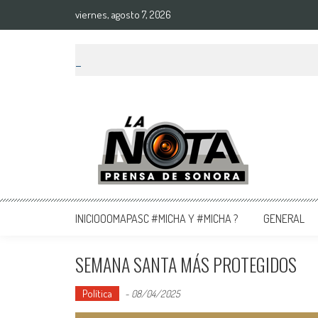
viernes, agosto 7, 2026
La Nota Prensa De Sonora
Noticias del día
INICIOOOMAPASC #MICHA Y #MICHA ?
GENERAL
SEMANA SANTA MÁS PROTEGIDOS
Política
-
08/04/2025