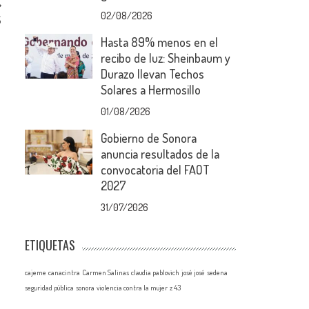
02/08/2026
S
Hasta 89% menos en el
recibo de luz: Sheinbaum y
Durazo llevan Techos
Solares a Hermosillo
01/08/2026
Gobierno de Sonora
anuncia resultados de la
convocatoria del FAOT
2027
31/07/2026
ETIQUETAS
cajeme
canacintra
Carmen Salinas
claudia pablovich
josé josé
sedena
seguridad pública
sonora
violencia contra la mujer
z 43