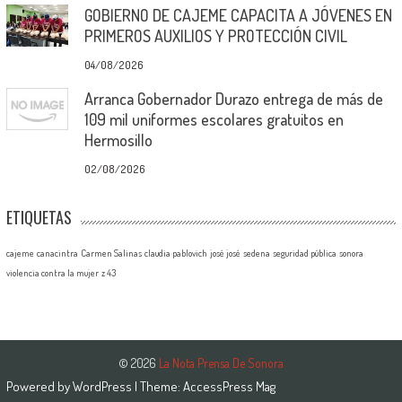
GOBIERNO DE CAJEME CAPACITA A JÓVENES EN
PRIMEROS AUXILIOS Y PROTECCIÓN CIVIL
04/08/2026
Arranca Gobernador Durazo entrega de más de
109 mil uniformes escolares gratuitos en
Hermosillo
02/08/2026
ETIQUETAS
cajeme
canacintra
Carmen Salinas
claudia pablovich
josé josé
sedena
seguridad pública
sonora
violencia contra la mujer
z 43
© 2026
La Nota Prensa De Sonora
Powered by
WordPress
| Theme:
AccessPress Mag