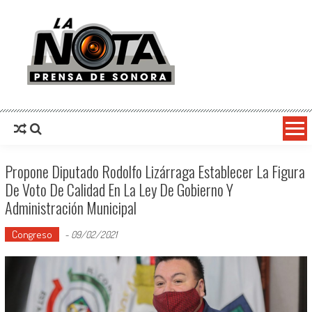
La Nota Prensa De Sonora
Noticias del día
Propone Diputado Rodolfo Lizárraga Establecer La Figura
De Voto De Calidad En La Ley De Gobierno Y
Administración Municipal
Congreso
-
09/02/2021