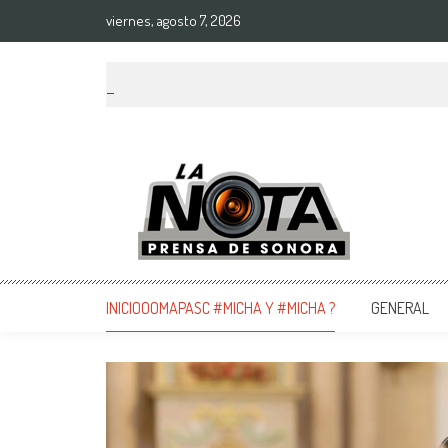
viernes, agosto 7, 2026
La Nota Prensa De Sonora
Noticias del día
INICIOOOMAPASC #MICHA Y #MICHA ?
GENERAL
ERAL