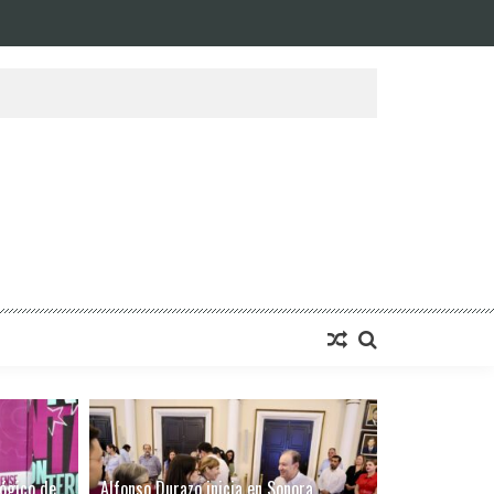
GENERAL
ógico de
Alfonso Durazo inicia en Sonora