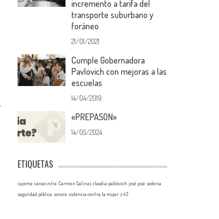
incremento a tarifa del
transporte suburbano y
foráneo
21/01/2021
Cumple Gobernadora
Pavlovich con mejoras a las
escuelas
14/04/2019
«PREPASON»
14/05/2024
r
ETIQUETAS
cajeme
canacintra
Carmen Salinas
claudia pablovich
josé josé
sedena
seguridad pública
sonora
violencia contra la mujer
z 43