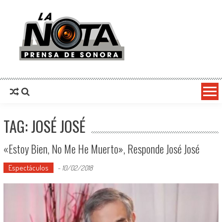
La Nota Prensa De Sonora
Noticias del día
TAG: JOSÉ JOSÉ
«Estoy Bien, No Me He Muerto», Responde José José
Espectáculos
-
10/02/2018