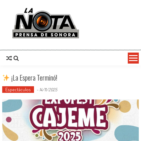
La Nota Prensa De Sonora
Noticias del día
¡La Espera Terminó!
Espectáculos
-
14/11/2025