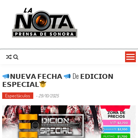
La Nota Prensa De Sonora
Noticias del día
𝗡𝗨𝗘𝗩𝗔 𝗙𝗘𝗖𝗛𝗔
De 𝗘𝗗𝗜𝗖𝗜𝗢𝗡
𝗘𝗦𝗣𝗘𝗖𝗜𝗔𝗟
Espectáculos
-
29/10/2025