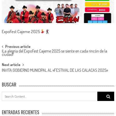
ExpoFest Cajeme 2025
Post
Previous article
¡La alegría del ExpoFest Cajeme 2025 se siente en cada rincón de la
navigation
ciudad!
Next article
INVITA GOBIERNO MUNICIPAL AL «FESTIVAL DE LAS CALACAS 2025»
BUSCAR
Search
for:
ENTRADAS RECIENTES