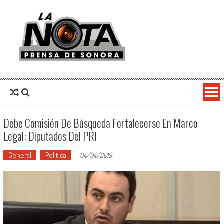
La Nota Prensa De Sonora
Noticias del día
Debe Comisión De Búsqueda Fortalecerse En Marco
Legal: Diputados Del PRI
General
Política
-
04/04/2019