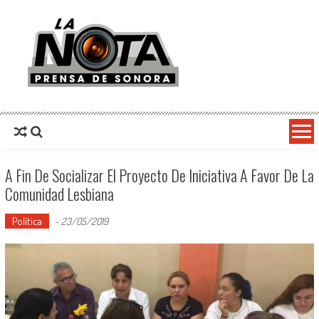
La Nota Prensa De Sonora
Noticias del día
A Fin De Socializar El Proyecto De Iniciativa A Favor De La
Comunidad Lesbiana
Política
-
23/05/2019