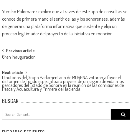
Yumiko Palomarez explicó que a través de este tipo de consultas se
conoce de primera mano el sentir de las y los sonorenses, además
de generar una plataforma informativa que sustente y elija un
proceso legitimador del proyecto de la iniciativa en mención.
Post
Previous article
Gran inauguracion
navigation
Next article
Diputados del Grupo Parlamentario de MORENA votaron a favor el
dictamen del fondo especial para proveer de un seguro de vida a los
pescadores del Estado de Sonora en la reunión de las comisiones de
Pesca y Acuacultura y Primera de Hacienda.
BUSCAR
Search
for: