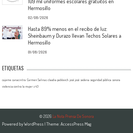
109 mil uniformes escolares gratuitos en
Hermosillo
02/08/2026
Hasta 89% menos en el recibo de luz:
Sheinbaum y Durazo llevan Techos Solares a
Hermosillo
01/08/2026
ETIQUETAS
cajeme
canacintra
Carmen Salinas
claudia pablovich
josé josé
sedena
seguridad pública
sonora
violencia contra la mujer
z 43
© 2026
La Nota Prensa De Sonora
Powered by
WordPress
| Theme:
AccessPress Mag