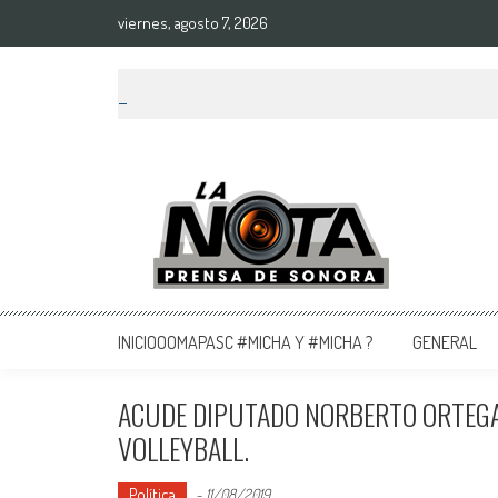
viernes, agosto 7, 2026
La Nota Prensa De Sonora
Noticias del día
INICIOOOMAPASC #MICHA Y #MICHA ?
GENERAL
ACUDE DIPUTADO NORBERTO ORTEGA 
VOLLEYBALL.
Política
-
11/08/2019