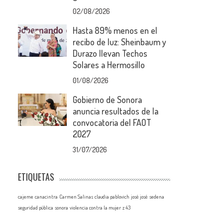
02/08/2026
Hasta 89% menos en el
recibo de luz: Sheinbaum y
Durazo llevan Techos
Solares a Hermosillo
01/08/2026
Gobierno de Sonora
anuncia resultados de la
convocatoria del FAOT
2027
31/07/2026
ETIQUETAS
cajeme
canacintra
Carmen Salinas
claudia pablovich
josé josé
sedena
seguridad pública
sonora
violencia contra la mujer
z 43